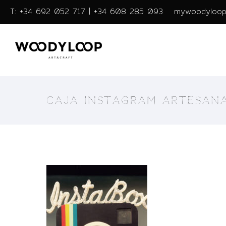
T: +34 692 052 717 | +34 608 285 093
mywoodyloop
CAJA INSTAGRAM ARTESANA