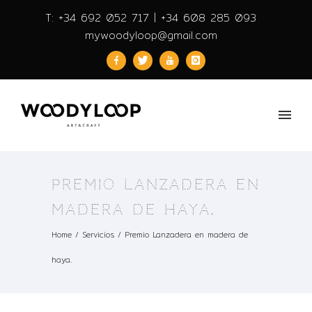
T: +34 692 052 717 | +34 608 285 093
mywoodyloop@gmail.com
PREMIO LANZADERA EN
MADERA DE HAYA.
Home
/
Servicios
/
Premio Lanzadera en madera de
haya.